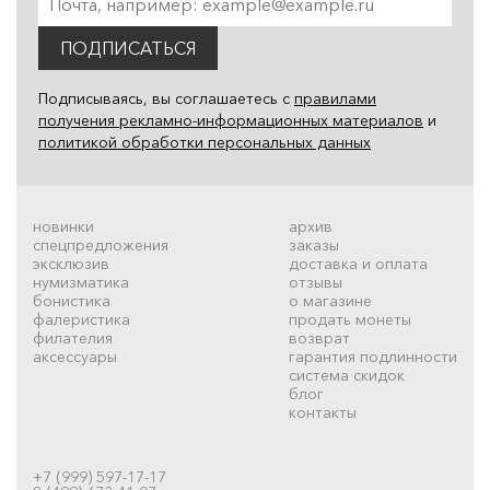
ПОДПИСАТЬСЯ
Подписываясь, вы соглашаетесь с
правилами
получения рекламно-информационных материалов
и
политикой обработки персональных данных
новинки
архив
спецпредложения
заказы
эксклюзив
доставка и оплата
нумизматика
отзывы
бонистика
о магазине
фалеристика
продать монеты
филателия
возврат
аксессуары
гарантия подлинности
система скидок
блог
контакты
+7 (999) 597-17-17