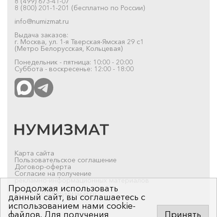
8 (499) 673-41-07
8 (800) 201-1-201 (бесплатно по России)
info@numizmat.ru
Выдача заказов:
г. Москва, ул. 1-я Тверская-Ямская 29 с1
(Метро Белорусская, Кольцевая)
Понедельник - пятница: 10:00 - 20:00
Суббота - воскресенье: 12:00 - 18:00
Карта сайта
Пользовательское соглашение
Договор-оферта
Согласие на получение
рекламно-информационных материалов
Продолжая использовать
© 2019-2026 Нумизмат.ru
данный сайт, вы соглашаетесь с
использованием нами cookie-
файлов. Для получения
Принять