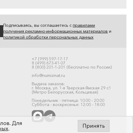
Подписываясь, вы соглашаетесь с
правилами
получения рекламно-информационных материалов
и
политикой обработки персональных данных
+7 (999) 597-17-17
8 (499) 673-41-07
8 (800) 201-1-201 (бесплатно по России)
info@numizmat.ru
Выдача заказов:
г. Москва, ул. 1-я Тверская-Ямская 29 с1
(Метро Белорусская, Кольцевая)
Понедельник - пятница: 10:00 - 20:00
Суббота - воскресенье: 12:00 - 18:00
лов. Для
Принять
ных
.