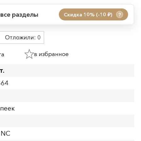
 все разделы
Скидка 10% (-10
)
?
руб.
 акции:
Отложили:
0
08.08.2026 00:01
09.08.2026 23:59
в избранное
та
ия:
т.
464
опеек
UNC