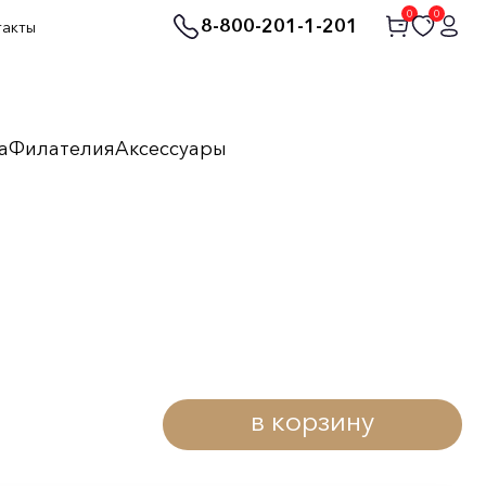
0
0
8-800-201-1-201
такты
а
Филателия
Аксессуары
в корзину