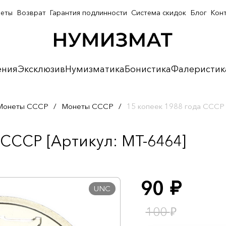
неты
Возврат
Гарантия подлинности
Система скидок
Блог
Кон
ения
Эксклюзив
Нумизматика
Бонистика
Фалеристик
Монеты СССР
/
Монеты СССР
/
15 копеек 1988 года СССР
 СССР [Артикул: MT-6464]
90
руб.
UNC
₽
100