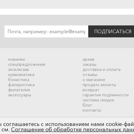
ПОДПИСАТЬСЯ
новинки
архив
спецпредложения
заказы
эксклюзив
доставка и оплата
нумизматика
отзывы
бонистика
о магазине
фалеристика
продать монеты
филателия
возврат
аксессуары
гарантия подлинности
система скидок
блог
контакты
 соглашаетесь с использованием нами cookie-фай
 см.
Соглашение об обработке персональных дан