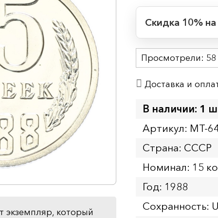
Скидка 10% на
Период действия
Просмотрели:
Начало:
58
Окончание:
Доставка и опла
Время до окончан
1
1
дн.
ч.
В наличии: 1 ш
Артикул: MT-6
Страна: СССР
Номинал: 15 к
Год: 1988
Сохранность: 
т экземпляр, который