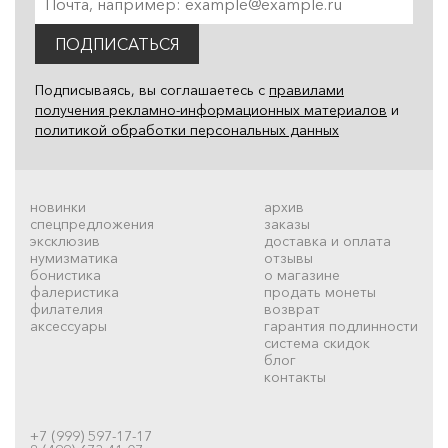
ПОДПИСАТЬСЯ
Подписываясь, вы соглашаетесь с
правилами
получения рекламно-информационных материалов
и
политикой обработки персональных данных
новинки
архив
спецпредложения
заказы
эксклюзив
доставка и оплата
нумизматика
отзывы
бонистика
о магазине
фалеристика
продать монеты
филателия
возврат
аксессуары
гарантия подлинности
система скидок
блог
контакты
+7 (999) 597-17-17