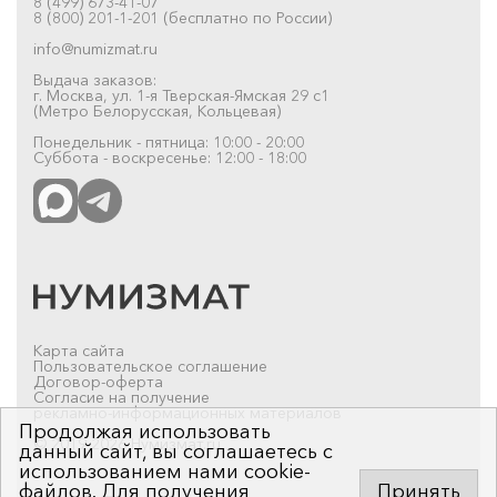
8 (499) 673-41-07
8 (800) 201-1-201 (бесплатно по России)
info@numizmat.ru
Выдача заказов:
г. Москва, ул. 1-я Тверская-Ямская 29 с1
(Метро Белорусская, Кольцевая)
Понедельник - пятница: 10:00 - 20:00
Суббота - воскресенье: 12:00 - 18:00
Карта сайта
Пользовательское соглашение
Договор-оферта
Согласие на получение
рекламно-информационных материалов
Продолжая использовать
© 2019-2026 Нумизмат.ru
данный сайт, вы соглашаетесь с
использованием нами cookie-
файлов. Для получения
Принять