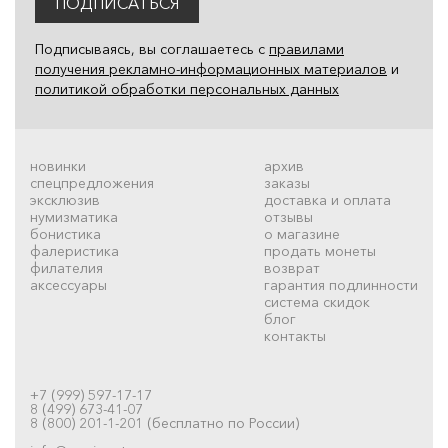
ПОДПИСАТЬСЯ
Подписываясь, вы соглашаетесь с
правилами
получения рекламно-информационных материалов
и
политикой обработки персональных данных
новинки
архив
спецпредложения
заказы
эксклюзив
доставка и оплата
нумизматика
отзывы
бонистика
о магазине
фалеристика
продать монеты
филателия
возврат
аксессуары
гарантия подлинности
система скидок
блог
контакты
+7 (999) 597-17-17
8 (499) 673-41-07
8 (800) 201-1-201 (бесплатно по России)