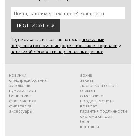
ПОДПИСАТЬСЯ
Подписываясь, вы соглашаетесь с
правилами
получения рекламно-информационных материалов
и
политикой обработки персональных данных
новинки
архив
спецпредложения
заказы
эксклюзив
доставка и оплата
нумизматика
отзывы
бонистика
о магазине
фалеристика
продать монеты
филателия
возврат
аксессуары
гарантия подлинности
система скидок
блог
контакты