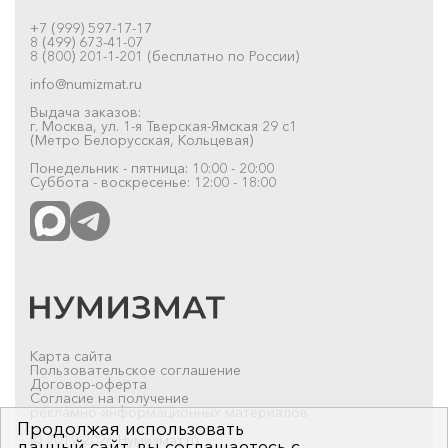
+7 (999) 597-17-17
8 (499) 673-41-07
8 (800) 201-1-201 (бесплатно по России)
info@numizmat.ru
Выдача заказов:
г. Москва, ул. 1-я Тверская-Ямская 29 с1
(Метро Белорусская, Кольцевая)
Понедельник - пятница: 10:00 - 20:00
Суббота - воскресенье: 12:00 - 18:00
Карта сайта
Пользовательское соглашение
Договор-оферта
Согласие на получение
рекламно-информационных материалов
Продолжая использовать
© 2019-2026 Нумизмат.ru
данный сайт, вы соглашаетесь с