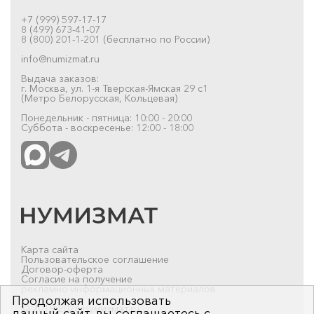
+7 (999) 597-17-17
8 (499) 673-41-07
8 (800) 201-1-201 (бесплатно по России)
info@numizmat.ru
Выдача заказов:
г. Москва, ул. 1-я Тверская-Ямская 29 с1
(Метро Белорусская, Кольцевая)
Понедельник - пятница: 10:00 - 20:00
Суббота - воскресенье: 12:00 - 18:00
Карта сайта
Пользовательское соглашение
Договор-оферта
Согласие на получение
рекламно-информационных материалов
Продолжая использовать
© 2019-2026 Нумизмат.ru
данный сайт, вы соглашаетесь с