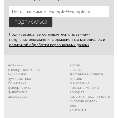
ПОДПИСАТЬСЯ
Подписываясь, вы соглашаетесь с
правилами
получения рекламно-информационных материалов
и
политикой обработки персональных данных
новинки
архив
спецпредложения
заказы
эксклюзив
доставка и оплата
нумизматика
отзывы
бонистика
о магазине
фалеристика
продать монеты
филателия
возврат
аксессуары
гарантия подлинности
система скидок
блог
контакты