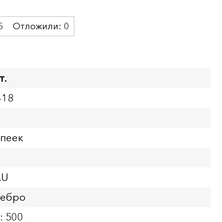
5
Отложили:
0
т.
418
опеек
AU
ребро
: 500