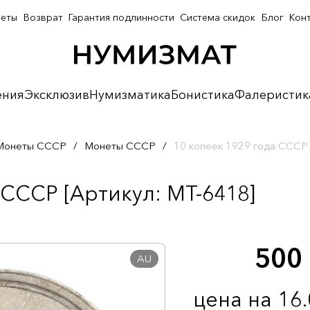
неты
Возврат
Гарантия подлинности
Система скидок
Блог
Кон
ения
Эксклюзив
Нумизматика
Бонистика
Фалеристик
Монеты СССР
/
Монеты СССР
/
10 копеек 1929 года СССР
 СССР [Артикул: MT-6418]
500
AU
цена на 16