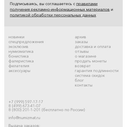
Подписываясь, вы соглашаетесь с
правилами
получения рекламно-информационных материалов
и
политикой обработки персональных данных
новинки
архив
спецпредложения
заказы
эксклюзив
доставка и оплата
нумизматика
отзывы
бонистика
о магазине
фалеристика
продать монеты
филателия
возврат
аксессуары
гарантия подлинности
система скидок
блог
контакты
+7 (999) 597-17-17
8 (499) 673-41-07
8 (800) 201-1-201 (бесплатно по России)
info@numizmat.ru
Выдача заказов: