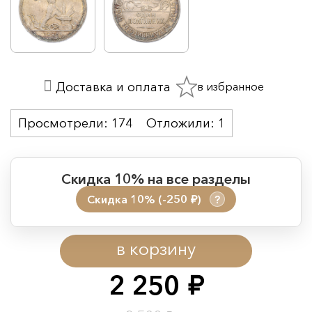
в избранное
Доставка и оплата
Просмотрели:
174
Отложили:
1
Скидка 10% на все разделы
Скидка 10% (-250
)
?
руб.
Период действия акции:
в корзину
Начало:
08.08.2026 00:01
Окончание:
09.08.2026 23:59
2 250
руб.
Время до окончания: