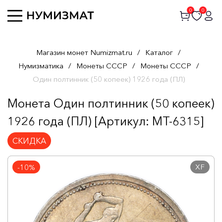
0
0
Магазин монет Numizmat.ru
/
Каталог
/
Нумизматика
/
Монеты СССР
/
Монеты СССР
/
Один полтинник (50 копеек) 1926 года (ПЛ)
Монета Один полтинник (50 копеек)
1926 года (ПЛ) [Артикул: MT-6315]
СКИДКА
XF
-10%