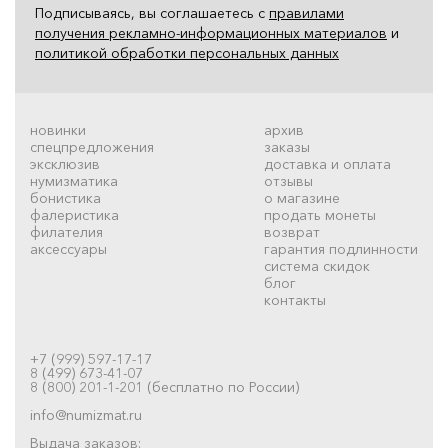
Подписываясь, вы соглашаетесь с
правилами
получения рекламно-информационных материалов
и
политикой обработки персональных данных
новинки
архив
спецпредложения
заказы
эксклюзив
доставка и оплата
нумизматика
отзывы
бонистика
о магазине
фалеристика
продать монеты
филателия
возврат
аксессуары
гарантия подлинности
система скидок
блог
контакты
+7 (999) 597-17-17
8 (499) 673-41-07
8 (800) 201-1-201 (бесплатно по России)
info@numizmat.ru
Выдача заказов: