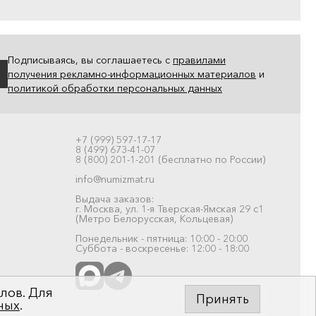
Подписываясь, вы соглашаетесь с
правилами
получения рекламно-информационных материалов
и
политикой обработки персональных данных
+7 (999) 597-17-17
8 (499) 673-41-07
8 (800) 201-1-201 (бесплатно по России)
info@numizmat.ru
Выдача заказов:
г. Москва, ул. 1-я Тверская-Ямская 29 с1
(Метро Белорусская, Кольцевая)
Понедельник - пятница: 10:00 - 20:00
Суббота - воскресенье: 12:00 - 18:00
лов. Для
Принять
ных
.