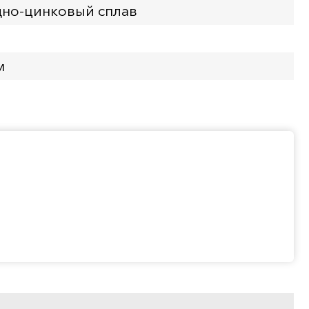
но-цинковый сплав
м