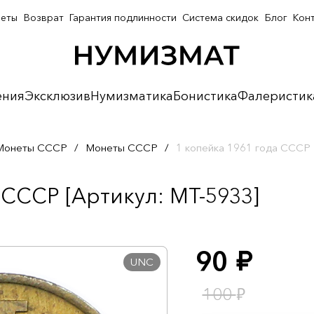
неты
Возврат
Гарантия подлинности
Система скидок
Блог
Кон
ения
Эксклюзив
Нумизматика
Бонистика
Фалеристик
Монеты СССР
/
Монеты СССР
/
1 копейка 1961 года СССР
 СССР [Артикул: MT-5933]
90
руб.
UNC
₽
100