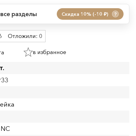
 все разделы
Скидка 10% (-10
)
?
руб.
 акции:
6
Отложили:
0
08.08.2026 00:01
09.08.2026 23:59
в избранное
та
ия:
т.
933
пейка
UNC