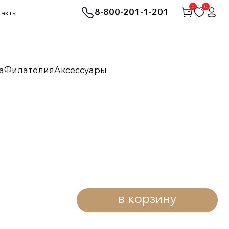
0
0
8-800-201-1-201
такты
а
Филателия
Аксессуары
в корзину