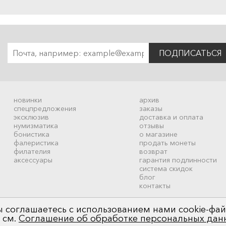
ПОДПИСАТЬСЯ
новинки
архив
спецпредложения
заказы
эксклюзив
доставка и оплата
нумизматика
отзывы
бонистика
о магазине
фалеристика
продать монеты
филателия
возврат
аксессуары
гарантия подлинности
система скидок
блог
контакты
 соглашаетесь с использованием нами cookie-фай
 см.
Соглашение об обработке персональных дан