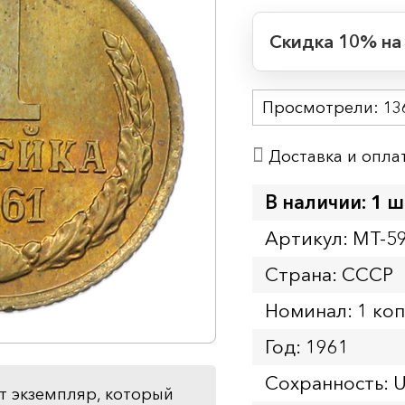
Скидка 10% на
Период действия
Просмотрели:
Начало:
13
Окончание:
Доставка и опла
Время до окончан
1
13
дн.
ч.
В наличии: 1 ш
Артикул: MT-5
Страна: СССР
Номинал: 1 ко
Год: 1961
Сохранность: 
т экземпляр, который