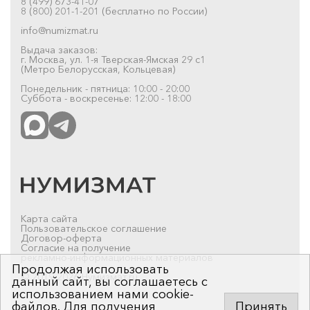
8 (499) 673-41-07
8 (800) 201-1-201 (бесплатно по России)
info@numizmat.ru
Выдача заказов:
г. Москва, ул. 1-я Тверская-Ямская 29 с1
(Метро Белорусская, Кольцевая)
Понедельник - пятница: 10:00 - 20:00
Суббота - воскресенье: 12:00 - 18:00
Карта сайта
Пользовательское соглашение
Договор-оферта
Согласие на получение
рекламно-информационных материалов
Продолжая использовать
© 2019-2026 Нумизмат.ru
данный сайт, вы соглашаетесь с
использованием нами cookie-
файлов. Для получения
Принять