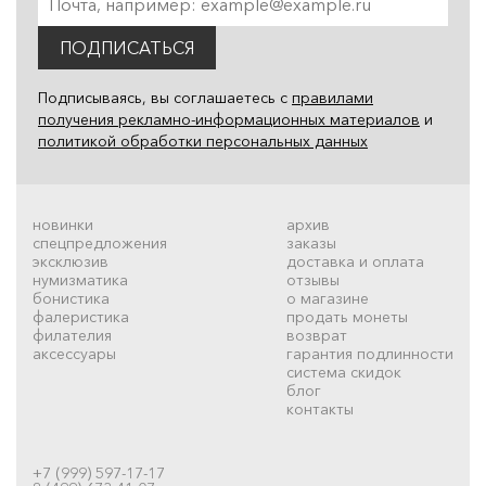
ПОДПИСАТЬСЯ
Подписываясь, вы соглашаетесь с
правилами
получения рекламно-информационных материалов
и
политикой обработки персональных данных
новинки
архив
спецпредложения
заказы
эксклюзив
доставка и оплата
нумизматика
отзывы
бонистика
о магазине
фалеристика
продать монеты
филателия
возврат
аксессуары
гарантия подлинности
система скидок
блог
контакты
+7 (999) 597-17-17