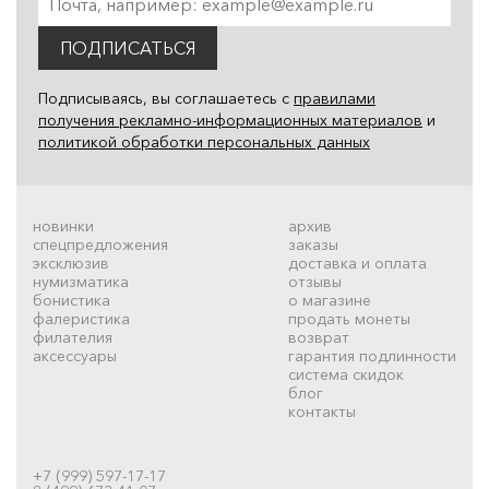
ПОДПИСАТЬСЯ
Подписываясь, вы соглашаетесь с
правилами
получения рекламно-информационных материалов
и
политикой обработки персональных данных
новинки
архив
спецпредложения
заказы
эксклюзив
доставка и оплата
нумизматика
отзывы
бонистика
о магазине
фалеристика
продать монеты
филателия
возврат
аксессуары
гарантия подлинности
система скидок
блог
контакты
+7 (999) 597-17-17