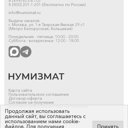
8 (499) 673-41-07
8 (800) 201-1-201 (бесплатно по России)
info@numizmat.ru
Выдача заказов:
г. Москва, ул. 1-я Тверская-Ямская 29 с1
(Метро Белорусская, Кольцевая)
Понедельник - пятница: 10:00 - 20:00
Суббота - воскресенье: 12:00 - 18:00
Карта сайта
Пользовательское соглашение
Договор-оферта
Согласие на получение
рекламно-информационных материалов
Продолжая использовать
© 2019-2026 Нумизмат.ru
данный сайт, вы соглашаетесь с
использованием нами cookie-
файлов. Для получения
Принять