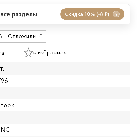
 все разделы
Скидка 10% (-8
)
?
руб.
 акции:
6
Отложили:
0
08.08.2026 00:01
09.08.2026 23:59
в избранное
та
ия:
т.
796
опеек
UNC