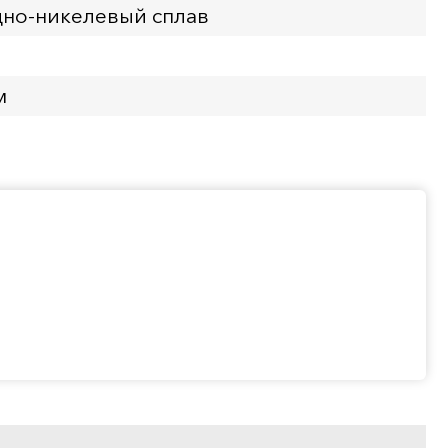
но-никелевый сплав
м