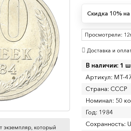
Скидка 10% на
Период действия
Просмотрели:
Начало:
12
Окончание:
Доставка и опла
Время до окончан
1
11
дн.
ч.
В наличии: 1 ш
Артикул: MT-4
Страна: СССР
Номинал: 50 к
Год: 1984
Сохранность: 
т экземпляр, который