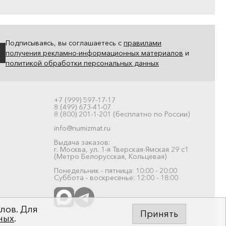
Подписываясь, вы соглашаетесь с
правилами
получения рекламно-информационных материалов
и
политикой обработки персональных данных
+7 (999) 597-17-17
8 (499) 673-41-07
8 (800) 201-1-201 (бесплатно по России)
info@numizmat.ru
Выдача заказов:
г. Москва, ул. 1-я Тверская-Ямская 29 с1
(Метро Белорусская, Кольцевая)
Понедельник - пятница: 10:00 - 20:00
Суббота - воскресенье: 12:00 - 18:00
лов. Для
Принять
ных
.