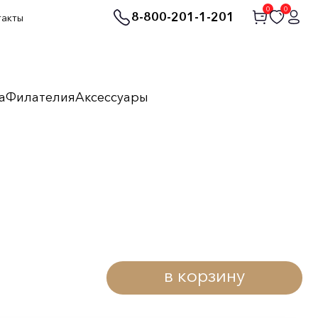
0
0
8-800-201-1-201
такты
а
Филателия
Аксессуары
в корзину