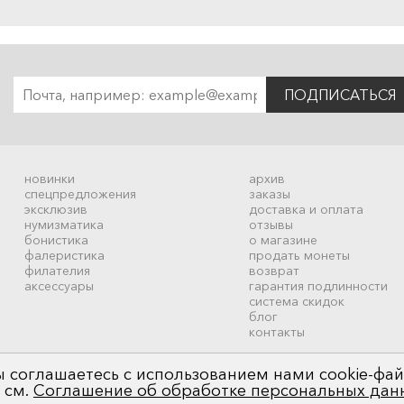
ПОДПИСАТЬСЯ
новинки
архив
спецпредложения
заказы
эксклюзив
доставка и оплата
нумизматика
отзывы
бонистика
о магазине
фалеристика
продать монеты
филателия
возврат
аксессуары
гарантия подлинности
система скидок
блог
контакты
 соглашаетесь с использованием нами cookie-фай
 см.
Соглашение об обработке персональных дан