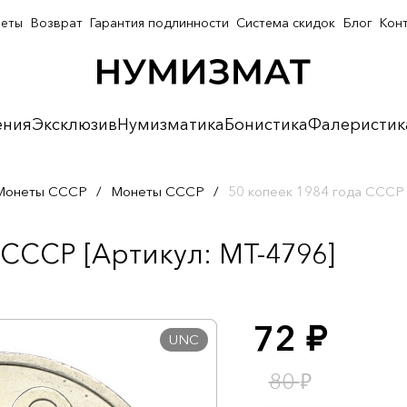
неты
Возврат
Гарантия подлинности
Система скидок
Блог
Кон
ения
Эксклюзив
Нумизматика
Бонистика
Фалеристик
Монеты СССР
/
Монеты СССР
/
50 копеек 1984 года СССР
 СССР [Артикул: MT-4796]
72
руб.
UNC
₽
80