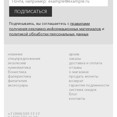
ПОДПИСАТЬСЯ
Подписываясь, вы соглашаетесь с
правилами
получения рекламно-информационных материалов
и
политикой обработки персональных данных
новинки
архив
спецпредложения
заказы
эксклюзив
доставка и оплата
нумизматика
отзывы
бонистика
о магазине
фалеристика
продать монеты
филателия
возврат
аксессуары
гарантия подлинности
система скидок
блог
контакты
+7 (999) 597-17-17