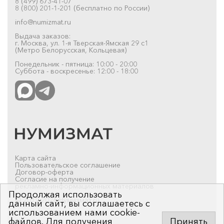
8 (499) 673-41-07
8 (800) 201-1-201 (бесплатно по России)
info@numizmat.ru
Выдача заказов:
г. Москва, ул. 1-я Тверская-Ямская 29 с1
(Метро Белорусская, Кольцевая)
Понедельник - пятница: 10:00 - 20:00
Суббота - воскресенье: 12:00 - 18:00
Карта сайта
Пользовательское соглашение
Договор-оферта
Согласие на получение
рекламно-информационных материалов
Продолжая использовать
© 2019-2026 Нумизмат.ru
данный сайт, вы соглашаетесь с
использованием нами cookie-
файлов. Для получения
Принять