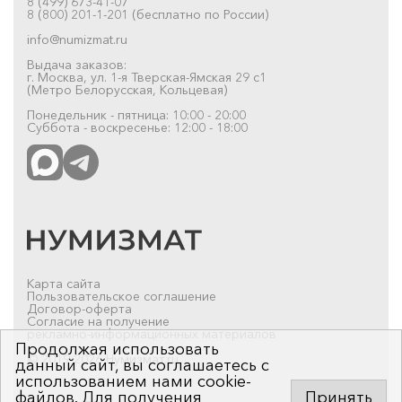
8 (499) 673-41-07
8 (800) 201-1-201 (бесплатно по России)
info@numizmat.ru
Выдача заказов:
г. Москва, ул. 1-я Тверская-Ямская 29 с1
(Метро Белорусская, Кольцевая)
Понедельник - пятница: 10:00 - 20:00
Суббота - воскресенье: 12:00 - 18:00
Карта сайта
Пользовательское соглашение
Договор-оферта
Согласие на получение
рекламно-информационных материалов
Продолжая использовать
© 2019-2026 Нумизмат.ru
данный сайт, вы соглашаетесь с
использованием нами cookie-
файлов. Для получения
Принять