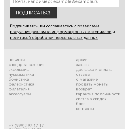
ПОДПИСАТЬСЯ
Подписываясь, вы соглашаетесь с
правилами
получения рекламно-информационных материалов
и
политикой обработки персональных данных
новинки
архив
спецпредложения
заказы
эксклюзив
доставка и оплата
нумизматика
отзывы
бонистика
о магазине
фалеристика
продать монеты
филателия
возврат
аксессуары
гарантия подлинности
система скидок
блог
контакты
+7 (999) 597-17-17