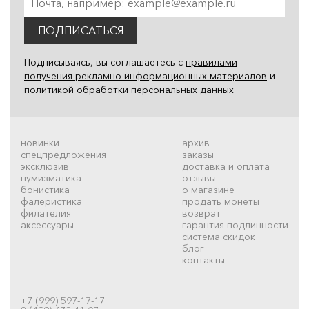
ПОДПИСАТЬСЯ
Подписываясь, вы соглашаетесь с
правилами
получения рекламно-информационных материалов
и
политикой обработки персональных данных
новинки
архив
спецпредложения
заказы
эксклюзив
доставка и оплата
нумизматика
отзывы
бонистика
о магазине
фалеристика
продать монеты
филателия
возврат
аксессуары
гарантия подлинности
система скидок
блог
контакты
+7 (999) 597-17-17