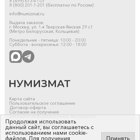
8 (499) 673-41-07
8 (800) 201-1-201 (бесплатно по России)
info@numizmat.ru
Выдача заказов:
г. Москва, ул. 1-я Тверская-Ямская 29 с1
(Метро Белорусская, Кольцевая)
Понедельник - пятница: 10:00 - 20:00
Суббота - воскресенье: 12:00 - 18:00
Карта сайта
Пользовательское соглашение
Договор-оферта
Согласие на получение
рекламно-информационных материалов
Продолжая использовать
© 2019-2026 Нумизмат.ru
данный сайт, вы соглашаетесь с
использованием нами cookie-
файлов. Для получения
Принять