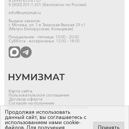
8 (499) 673-41-07
8 (800) 201-1-201 (бесплатно по России)
info@numizmat.ru
Выдача заказов:
г. Москва, ул. 1-я Тверская-Ямская 29 с1
(Метро Белорусская, Кольцевая)
Понедельник - пятница: 10:00 - 20:00
Суббота - воскресенье: 12:00 - 18:00
Карта сайта
Пользовательское соглашение
Договор-оферта
Согласие на получение
рекламно-информационных материалов
Продолжая использовать
© 2019-2026 Нумизмат.ru
данный сайт, вы соглашаетесь с
использованием нами cookie-
файлов. Для получения
Принять