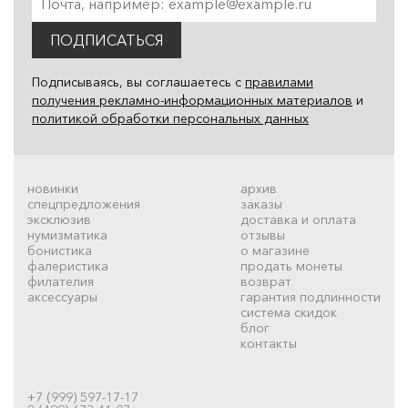
ПОДПИСАТЬСЯ
Подписываясь, вы соглашаетесь с
правилами
получения рекламно-информационных материалов
и
политикой обработки персональных данных
новинки
архив
спецпредложения
заказы
эксклюзив
доставка и оплата
нумизматика
отзывы
бонистика
о магазине
фалеристика
продать монеты
филателия
возврат
аксессуары
гарантия подлинности
система скидок
блог
контакты
+7 (999) 597-17-17