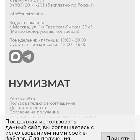
8 (499) 673-41-07
8 (800) 201-1-201 (бесплатно по России)
info@numizmat.ru
Выдача заказов:
г. Москва, ул. 1-я Тверская-Ямская 29 с1
(Метро Белорусская, Кольцевая)
Понедельник - пятница: 10:00 - 20:00
Суббота - воскресенье: 12:00 - 18:00
Карта сайта
Пользовательское соглашение
Договор-оферта
Согласие на получение
рекламно-информационных материалов
Продолжая использовать
© 2019-2026 Нумизмат.ru
данный сайт, вы соглашаетесь с
использованием нами cookie-
файлов. Для получения
Принять