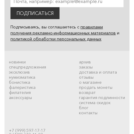
ПОДПИСАТЬСЯ
Подписываясь, вы соглашаетесь с
правилами
получения рекламно-информационных материалов
и
политикой обработки персональных данных
новинки
архив
спецпредложения
заказы
эксклюзив
доставка и оплата
нумизматика
отзывы
бонистика
о магазине
фалеристика
продать монеты
филателия
возврат
аксессуары
гарантия подлинности
система скидок
блог
контакты
+7 (999) 597-17-17