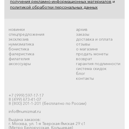
получения рекламно-информационных материалов
и
политикой обработки персональных данных
новинки
архив
спецпредложения
заказы
эксклюзив
доставка и оплата
нумизматика
отзывы
бонистика
о магазине
фалеристика
продать монеты
филателия
возврат
аксессуары
гарантия подлинности
система скидок
блог
контакты
+7 (999) 597-17-17
8 (499) 673-41-07
8 (800) 201-1-201 (бесплатно по России)
info@numizmat.ru
Выдача заказов:
г. Москва, ул. 1-я Тверская-Ямская 29 с1
(Метро Белорусская, Кольцевая)