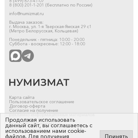
8 (499) 673-41-07
8 (800) 201-1-201 (бесплатно по России)
info@numizmat.ru
Выдача заказов:
г. Москва, ул. 1-я Тверская-Ямская 29 с1
(Метро Белорусская, Кольцевая)
Понедельник - пятница: 10:00 - 20:00
Суббота - воскресенье: 12:00 - 18:00
Карта сайта
Пользовательское соглашение
Договор-оферта
Согласие на получение
рекламно-информационных материалов
Продолжая использовать
© 2019-2026 Нумизмат.ru
данный сайт, вы соглашаетесь с
использованием нами cookie-
файлов. Для получения
Принять