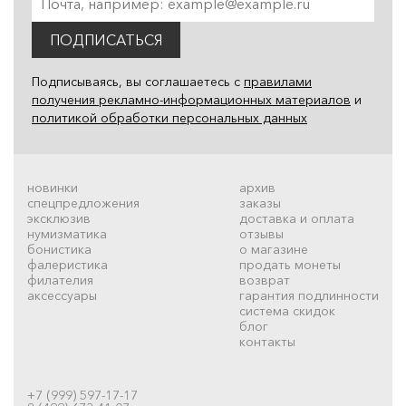
ПОДПИСАТЬСЯ
Подписываясь, вы соглашаетесь с
правилами
получения рекламно-информационных материалов
и
политикой обработки персональных данных
новинки
архив
спецпредложения
заказы
эксклюзив
доставка и оплата
нумизматика
отзывы
бонистика
о магазине
фалеристика
продать монеты
филателия
возврат
аксессуары
гарантия подлинности
система скидок
блог
контакты
+7 (999) 597-17-17