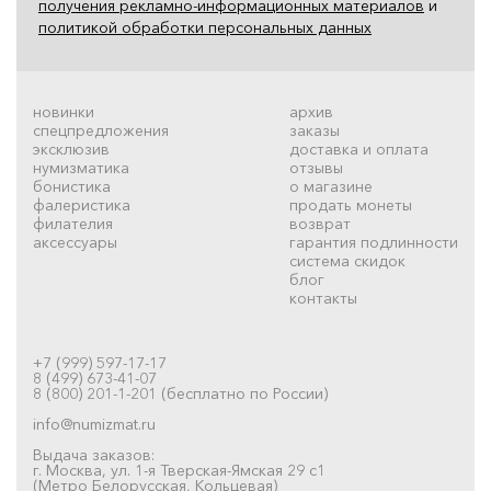
получения рекламно-информационных материалов
и
политикой обработки персональных данных
новинки
архив
спецпредложения
заказы
эксклюзив
доставка и оплата
нумизматика
отзывы
бонистика
о магазине
фалеристика
продать монеты
филателия
возврат
аксессуары
гарантия подлинности
система скидок
блог
контакты
+7 (999) 597-17-17
8 (499) 673-41-07
8 (800) 201-1-201 (бесплатно по России)
info@numizmat.ru
Выдача заказов:
г. Москва, ул. 1-я Тверская-Ямская 29 с1
(Метро Белорусская, Кольцевая)