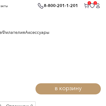
0
0
8-800-201-1-201
такты
а
Филателия
Аксессуары
в корзину