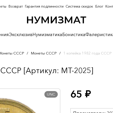
неты
Возврат
Гарантия подлинности
Система скидок
Блог
Кон
ения
Эксклюзив
Нумизматика
Бонистика
Фалеристик
Монеты СССР
/
Монеты СССР
/
1 копейка 1982 года СССР
 СССР [Артикул: MT-2025]
65
руб.
UNC