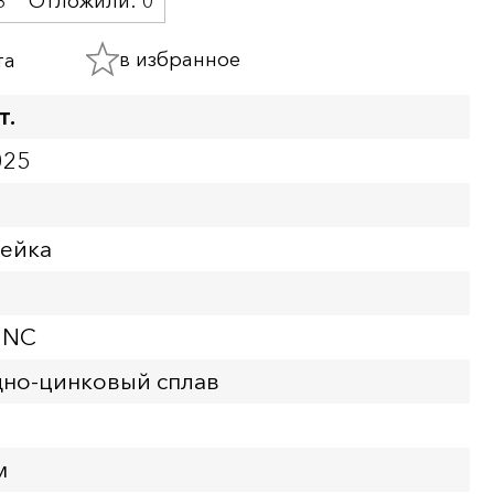
3
Отложили:
0
в избранное
та
т.
025
пейка
UNC
но-цинковый сплав
м