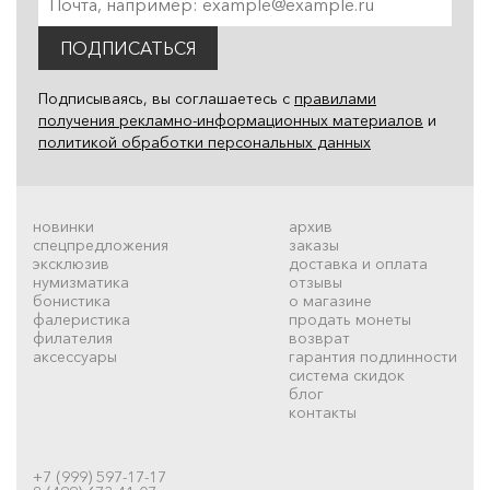
ПОДПИСАТЬСЯ
Подписываясь, вы соглашаетесь с
правилами
получения рекламно-информационных материалов
и
политикой обработки персональных данных
новинки
архив
спецпредложения
заказы
эксклюзив
доставка и оплата
нумизматика
отзывы
бонистика
о магазине
фалеристика
продать монеты
филателия
возврат
аксессуары
гарантия подлинности
система скидок
блог
контакты
+7 (999) 597-17-17