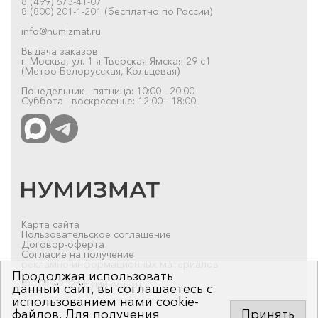
8 (499) 673-41-07
8 (800) 201-1-201 (бесплатно по России)
info@numizmat.ru
Выдача заказов:
г. Москва, ул. 1-я Тверская-Ямская 29 с1
(Метро Белорусская, Кольцевая)
Понедельник - пятница: 10:00 - 20:00
Суббота - воскресенье: 12:00 - 18:00
Карта сайта
Пользовательское соглашение
Договор-оферта
Согласие на получение
рекламно-информационных материалов
Продолжая использовать
© 2019-2026 Нумизмат.ru
данный сайт, вы соглашаетесь с
использованием нами cookie-
файлов. Для получения
Принять