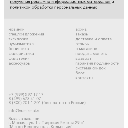
получения рекламно-информационных материалов
и
политикой обработки персональных данных
новинки
архив
спецпредложения
заказы
эксклюзив
доставка и оплата
нумизматика
отзывы
бонистика
о магазине
фалеристика
продать монеты
филателия
возврат
аксессуары
гарантия подлинности
система скидок
блог
контакты
+7 (999) 597-17-17
8 (499) 673-41-07
8 (800) 201-1-201 (бесплатно по России)
info@numizmat.ru
Выдача заказов:
г. Москва, ул. 1-я Тверская-Ямская 29 с1
(Метро Белорусская, Кольцевая)