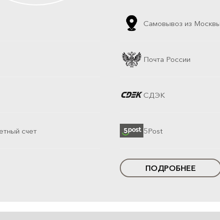
Самовывоз из Москв
Почта России
СДЭК
етный счет
5Post
ПОДРОБНЕЕ