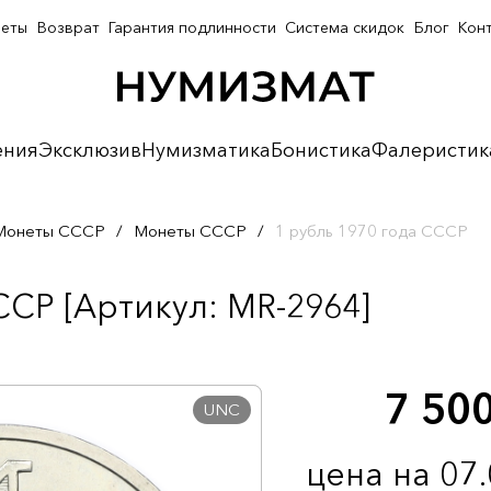
неты
Возврат
Гарантия подлинности
Система скидок
Блог
Кон
ения
Эксклюзив
Нумизматика
Бонистика
Фалеристик
Монеты СССР
/
Монеты СССР
/
1 рубль 1970 года СССР
ССР [Артикул: MR-2964]
7 50
UNC
цена на 07