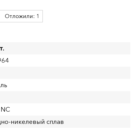
Отложили:
1
т.
964
бль
UNC
но-никелевый сплав