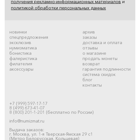
получения рекламно-информационных материалов
и
политикой обработки персональных данных
новинки
архив
спецпредложения
заказы
эксклюзив
доставка и оплата
нумизматика
отзывы
бонистика
о магазине
фалеристика
продать монеты
филателия
возврат
аксессуары
гарантия подлинности
система скидок
блог
контакты
+7 (999) 597-17-17
8 (499) 673-41-07
8 (800) 201-1-201 (бесплатно по России)
info@numizmat.ru
Выдача заказов:
г. Москва, ул. 1-я Тверская-Ямская 29 с1
(Метро Белорусская, Кольцевая)