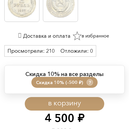
в избранное
Доставка и оплата
Просмотрели:
210
Отложили:
0
Скидка 10% на все разделы
Скидка 10% (-500
)
?
руб.
Период действия акции:
в корзину
Начало:
08.08.2026 00:01
Окончание:
09.08.2026 23:59
4 500
руб.
Время до окончания: