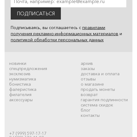
ПОДПИСАТЬСЯ
Подписываясь, вы соглашаетесь с
правилами
получения рекламно-информационных материалов
и
политикой обработки персональных данных
новинки
архив
спецпредложения
заказы
эксклюзив
доставка и оплата
нумизматика
отзывы
бонистика
о магазине
фалеристика
продать монеты
филателия
возврат
аксессуары
гарантия подлинности
система скидок
блог
контакты
+7 (999) 597-17-17