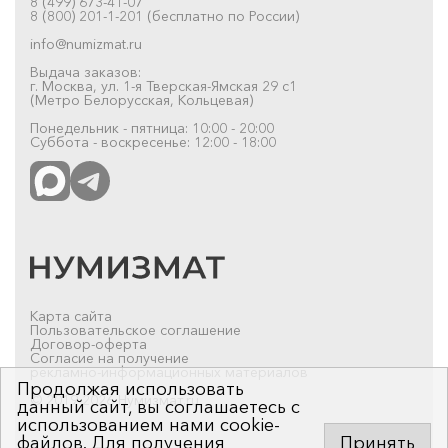
8 (499) 673-41-07
8 (800) 201-1-201 (бесплатно по России)
info@numizmat.ru
Выдача заказов:
г. Москва, ул. 1-я Тверская-Ямская 29 с1
(Метро Белорусская, Кольцевая)
Понедельник - пятница: 10:00 - 20:00
Суббота - воскресенье: 12:00 - 18:00
Карта сайта
Пользовательское соглашение
Договор-оферта
Согласие на получение
рекламно-информационных материалов
Продолжая использовать
© 2019-2026 Нумизмат.ru
данный сайт, вы соглашаетесь с
использованием нами cookie-
файлов. Для получения
Принять