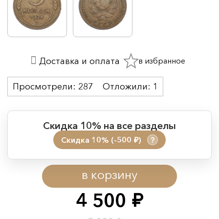
в избранное
Доставка и оплата
Просмотрели:
287
Отложили:
1
Скидка 10% на все разделы
Скидка 10% (-500
)
?
руб.
Период действия акции:
в корзину
Начало:
08.08.2026 00:01
Окончание:
09.08.2026 23:59
4 500
руб.
Время до окончания: