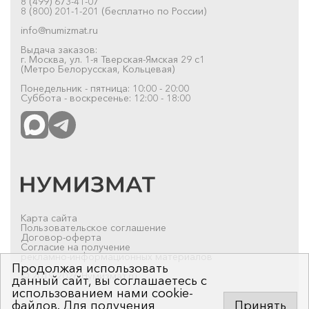
8 (499) 673-41-07
8 (800) 201-1-201 (бесплатно по России)
info@numizmat.ru
Выдача заказов:
г. Москва, ул. 1-я Тверская-Ямская 29 с1
(Метро Белорусская, Кольцевая)
Понедельник - пятница: 10:00 - 20:00
Суббота - воскресенье: 12:00 - 18:00
Карта сайта
Пользовательское соглашение
Договор-оферта
Согласие на получение
рекламно-информационных материалов
Продолжая использовать
© 2019-2026 Нумизмат.ru
данный сайт, вы соглашаетесь с
использованием нами cookie-
файлов. Для получения
Принять