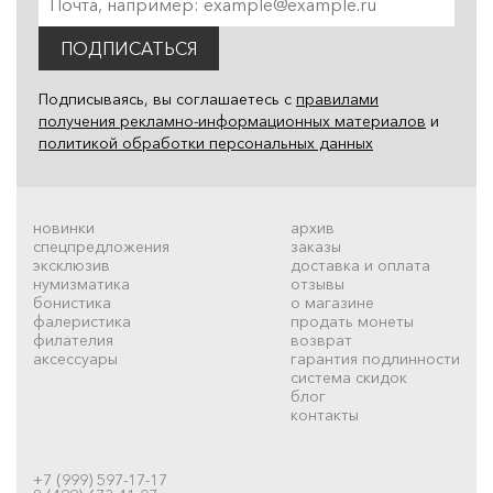
ПОДПИСАТЬСЯ
Подписываясь, вы соглашаетесь с
правилами
получения рекламно-информационных материалов
и
политикой обработки персональных данных
новинки
архив
спецпредложения
заказы
эксклюзив
доставка и оплата
нумизматика
отзывы
бонистика
о магазине
фалеристика
продать монеты
филателия
возврат
аксессуары
гарантия подлинности
система скидок
блог
контакты
+7 (999) 597-17-17