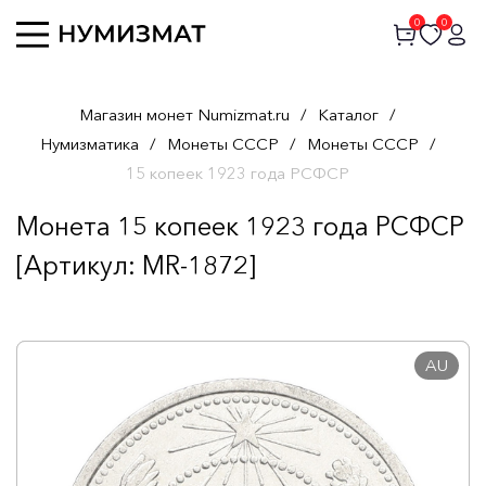
0
0
Магазин монет Numizmat.ru
/
Каталог
/
Нумизматика
/
Монеты СССР
/
Монеты СССР
/
15 копеек 1923 года РСФСР
Монета 15 копеек 1923 года РСФСР
[Артикул: MR-1872]
AU