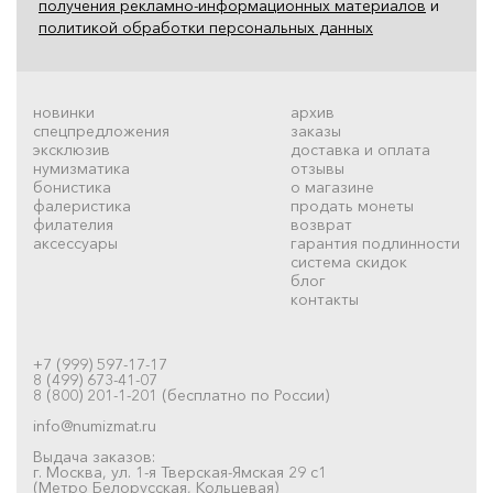
получения рекламно-информационных материалов
и
политикой обработки персональных данных
новинки
архив
спецпредложения
заказы
эксклюзив
доставка и оплата
нумизматика
отзывы
бонистика
о магазине
фалеристика
продать монеты
филателия
возврат
аксессуары
гарантия подлинности
система скидок
блог
контакты
+7 (999) 597-17-17
8 (499) 673-41-07
8 (800) 201-1-201 (бесплатно по России)
info@numizmat.ru
Выдача заказов:
г. Москва, ул. 1-я Тверская-Ямская 29 с1
(Метро Белорусская, Кольцевая)