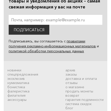
товары и уведомления об акциях – самая
свежая информация у вас на почте
ПОДПИСАТЬСЯ
Подписываясь, вы соглашаетесь с
правилами
получения рекламно-информационных материалов
и
политикой обработки персональных данных
новинки
архив
спецпредложения
заказы
эксклюзив
доставка и оплата
нумизматика
отзывы
бонистика
о магазине
фалеристика
продать монеты
филателия
возврат
аксессуары
гарантия подлинности
система скидок
блог