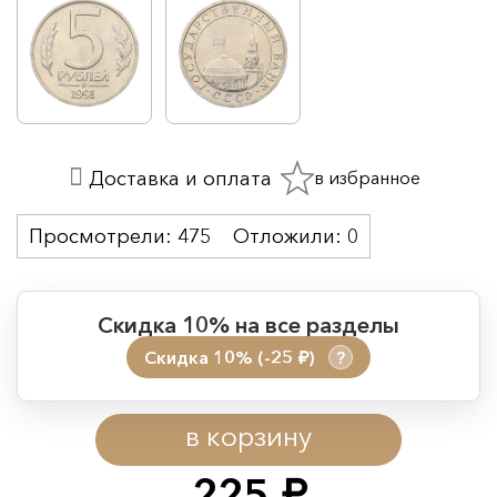
в избранное
Доставка и оплата
Просмотрели:
475
Отложили:
0
Скидка 10% на все разделы
Скидка 10% (-25
)
?
руб.
Период действия акции:
в корзину
Начало:
08.08.2026 00:01
Окончание:
09.08.2026 23:59
225