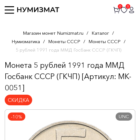
0
0
Магазин монет Numizmat.ru
/
Каталог
/
Нумизматика
/
Монеты СССР
/
Монеты СССР
/
5 рублей 1991 года ММД Госбанк СССР (ГКЧП)
Монета 5 рублей 1991 года ММД
Госбанк СССР (ГКЧП) [Артикул: MK-
0051]
СКИДКА
UNC
-10%