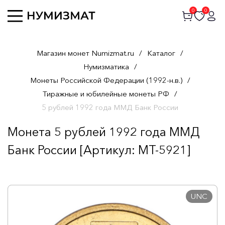
0
0
Магазин монет Numizmat.ru
/
Каталог
/
Нумизматика
/
Монеты Российской Федерации (1992-н.в.)
/
Тиражные и юбилейные монеты РФ
/
5 рублей 1992 года ММД Банк России
Монета 5 рублей 1992 года ММД
Банк России [Артикул: MT-5921]
UNC