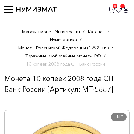
0
0
Магазин монет Numizmat.ru
/
Каталог
/
Нумизматика
/
Монеты Российской Федерации (1992-н.в.)
/
Тиражные и юбилейные монеты РФ
/
10 копеек 2008 года СП Банк России
Монета 10 копеек 2008 года СП
Банк России [Артикул: MT-5887]
UNC