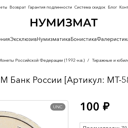
неты
Возврат
Гарантия подлинности
Система скидок
Блог
Кон
ения
Эксклюзив
Нумизматика
Бонистика
Фалеристик
Монеты Российской Федерации (1992-н.в.)
/
Тиражные и юбил
M Банк России [Артикул: MT-5
100
руб.
UNC