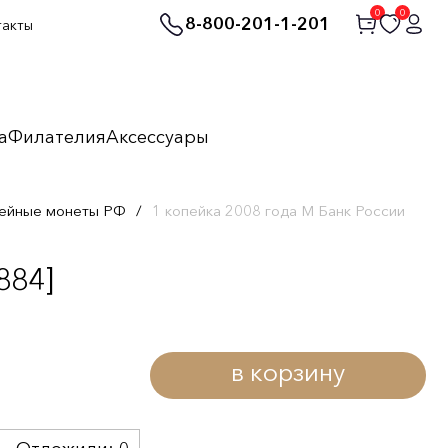
0
0
8-800-201-1-201
такты
а
Филателия
Аксессуары
ейные монеты РФ
/
1 копейка 2008 года M Банк России
884]
в корзину