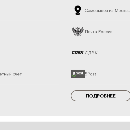
Самовывоз из Москв
Почта России
СДЭК
етный счет
5Post
ПОДРОБНЕЕ