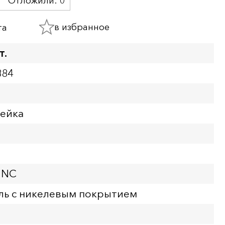
Отложили:
0
в избранное
та
т.
884
пейка
UNC
ль с никелевым покрытием