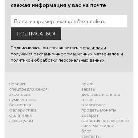
свежая информация у вас на почте
ПОДПИСАТЬСЯ
Подписываясь, вы соглашаетесь с
правилами
получения рекламно-информационных материалов
и
политикой обработки персональных данных
новинки
архив
спецпредложения
заказы
эксклюзив
доставка и оплата
нумизматика
отзывы
бонистика
о магазине
фалеристика
продать монеты
филателия
возврат
аксессуары
гарантия подлинности
система скидок
блог
контакты