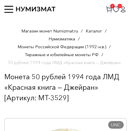
0
0
Магазин монет Numizmat.ru
/
Каталог
/
Нумизматика
/
Монеты Российской Федерации (1992-н.в.)
/
Тиражные и юбилейные монеты РФ
/
50 рублей 1994 года ЛМД «Красная книга — Джейран»
Монета 50 рублей 1994 года ЛМД
«Красная книга — Джейран»
[Артикул: MT-3529]
UNC