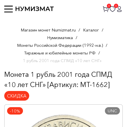
0
0
Магазин монет Numizmat.ru
/
Каталог
/
Нумизматика
/
Монеты Российской Федерации (1992-н.в.)
/
Тиражные и юбилейные монеты РФ
/
1 рубль 2001 года СПМД «10 лет СНГ»
Монета 1 рубль 2001 года СПМД
«10 лет СНГ» [Артикул: MT-1662]
СКИДКА
UNC
-10%