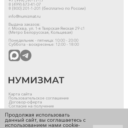
+7 (999) 597-17-17
8 (499) 673-41-07
8 (800) 201-1-201 (бесплатно по России)
info@numizmat.ru
Выдача заказов:
г. Москва, ул. 1-я Тверская-Ямская 29 с1
(Метро Белорусская, Кольцевая)
Понедельник - пятница: 10:00 - 20:00
Суббота - воскресенье: 12:00 - 18:00
Карта сайта
Пользовательское соглашение
Договор-оферта
Согласие на получение
рекламно-информационных материалов
Продолжая использовать
© 2019-2026 Нумизмат.ru
данный сайт, вы соглашаетесь с
использованием нами cookie-