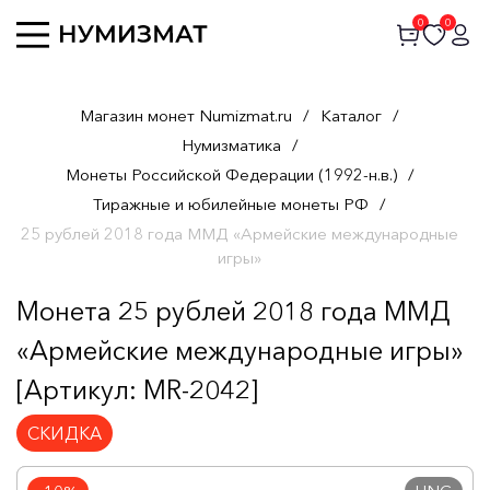
0
0
Магазин монет Numizmat.ru
/
Каталог
/
Нумизматика
/
Монеты Российской Федерации (1992-н.в.)
/
Тиражные и юбилейные монеты РФ
/
25 рублей 2018 года ММД «Армейские международные
игры»
Монета 25 рублей 2018 года ММД
«Армейские международные игры»
[Артикул: MR-2042]
СКИДКА