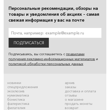
Персональные рекомендации, обзоры на
товары и уведомления об акциях – самая
свежая информация у вас на почте
ПОДПИСАТЬСЯ
Подписываясь, вы соглашаетесь с
правилами
получения рекламно-информационных материалов
и
политикой обработки персональных данных
новинки
архив
спецпредложения
заказы
эксклюзив
доставка и оплата
нумизматика
отзывы
бонистика
о магазине
фалеристика
продать монеты
филателия
возврат