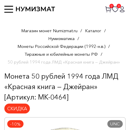
0
0
Магазин монет Numizmat.ru
/
Каталог
/
Нумизматика
/
Монеты Российской Федерации (1992-н.в.)
/
Тиражные и юбилейные монеты РФ
/
50 рублей 1994 года ЛМД «Красная книга — Джейран»
Монета 50 рублей 1994 года ЛМД
«Красная книга — Джейран»
[Артикул: MK-0464]
СКИДКА
UNC
-10%