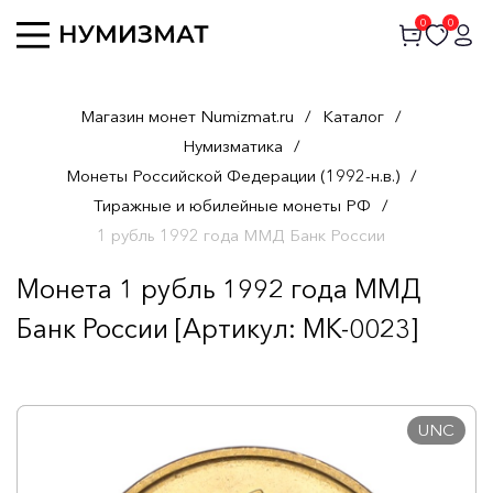
0
0
Магазин монет Numizmat.ru
/
Каталог
/
Нумизматика
/
Монеты Российской Федерации (1992-н.в.)
/
Тиражные и юбилейные монеты РФ
/
1 рубль 1992 года ММД Банк России
Монета 1 рубль 1992 года ММД
Банк России [Артикул: MK-0023]
UNC