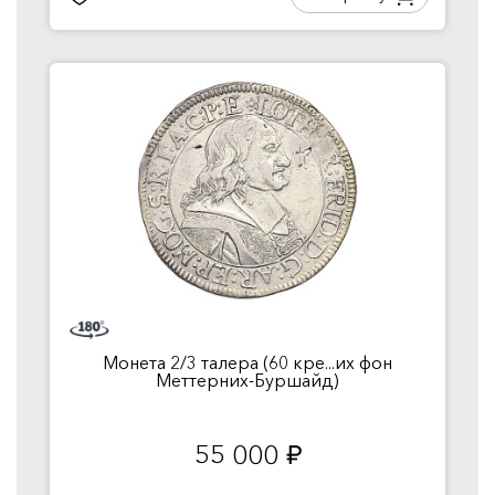
Монета 2/3 талера (60 кре...их фон
Меттерних-Буршайд)
55 000
руб.