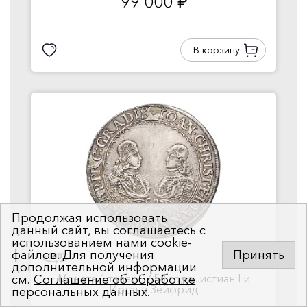
99 000
руб.
В корзину
Продолжая использовать
данный сайт, вы соглашаетесь с
использованием нами cookie-
файлов. Для получения
Принять
дополнительной информации
Монета 1 талер 1658 года...истиан I и
см.
Соглашение об обработке
Иоганн Зейфрид
персональных данных
.