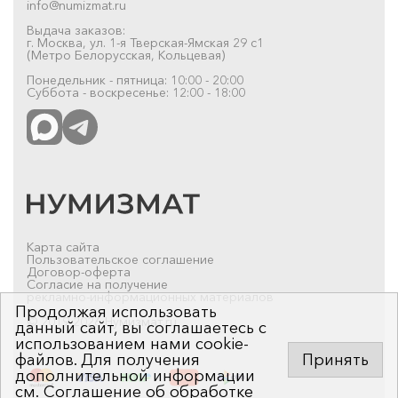
info@numizmat.ru
Выдача заказов:
г. Москва, ул. 1-я Тверская-Ямская 29 с1
(Метро Белорусская, Кольцевая)
Понедельник - пятница: 10:00 - 20:00
Суббота - воскресенье: 12:00 - 18:00
Карта сайта
Пользовательское соглашение
Договор-оферта
Согласие на получение
рекламно-информационных материалов
Продолжая использовать
© 2019-2026 Нумизмат.ru
данный сайт, вы соглашаетесь с
использованием нами cookie-
файлов. Для получения
Принять
дополнительной информации
см.
Соглашение об обработке