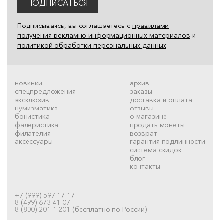
ПОДПИСАТЬСЯ
Подписываясь, вы соглашаетесь с
правилами
получения рекламно-информационных материалов
и
политикой обработки персональных данных
новинки
архив
спецпредложения
заказы
эксклюзив
доставка и оплата
нумизматика
отзывы
бонистика
о магазине
фалеристика
продать монеты
филателия
возврат
аксессуары
гарантия подлинности
система скидок
блог
контакты
+7 (999) 597-17-17
8 (499) 673-41-07
8 (800) 201-1-201 (бесплатно по России)