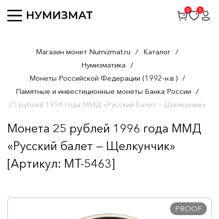
0
0
Магазин монет Numizmat.ru
/
Каталог
/
Нумизматика
/
Монеты Российской Федерации (1992-н.в.)
/
Памятные и инвестиционные монеты Банка России
/
25 рублей 1996 года ММД «Русский балет — Щелкунчик»
Монета 25 рублей 1996 года ММД
«Русский балет — Щелкунчик»
[Артикул: MT-5463]
PROOF