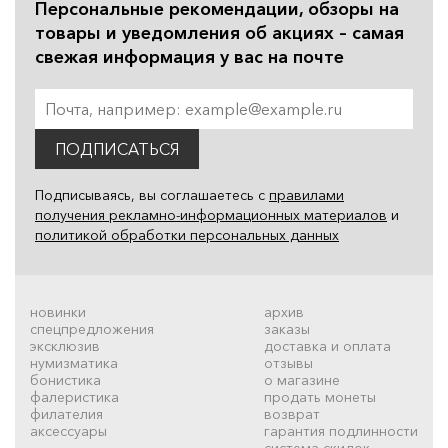
Персональные рекомендации, обзоры на
товары и уведомления об акциях – самая
свежая информация у вас на почте
ПОДПИСАТЬСЯ
Подписываясь, вы соглашаетесь с
правилами
получения рекламно-информационных материалов
и
политикой обработки персональных данных
новинки
архив
спецпредложения
заказы
эксклюзив
доставка и оплата
нумизматика
отзывы
бонистика
о магазине
фалеристика
продать монеты
филателия
возврат
аксессуары
гарантия подлинности
система скидок