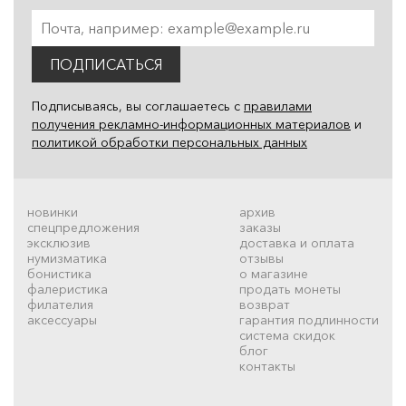
ПОДПИСАТЬСЯ
Подписываясь, вы соглашаетесь с
правилами
получения рекламно-информационных материалов
и
политикой обработки персональных данных
новинки
архив
спецпредложения
заказы
эксклюзив
доставка и оплата
нумизматика
отзывы
бонистика
о магазине
фалеристика
продать монеты
филателия
возврат
аксессуары
гарантия подлинности
система скидок
блог
контакты