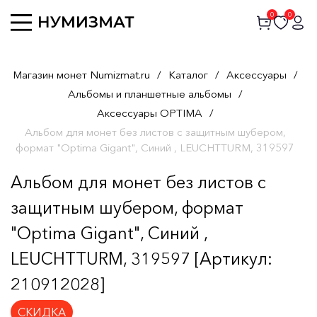
0
0
Магазин монет Numizmat.ru
/
Каталог
/
Аксессуары
/
Альбомы и планшетные альбомы
/
Аксессуары OPTIMA
/
Альбом для монет без листов с защитным шубером,
формат "Optima Gigant", Синий , LEUCHTTURM, 319597
Альбом для монет без листов с
защитным шубером, формат
"Optima Gigant", Синий ,
LEUCHTTURM, 319597 [Артикул:
210912028]
СКИДКА