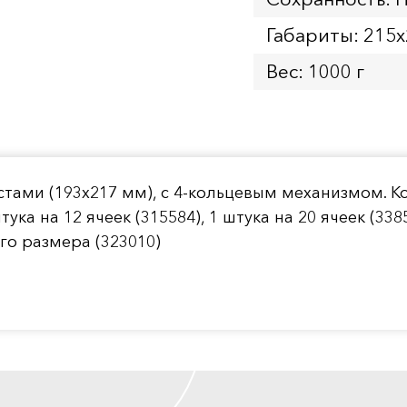
Габариты: 215
Вес: 1000 г
тами (193х217 мм), с 4-кольцевым механизмом. К
а на 12 ячеек (315584), 1 штука на 20 ячеек (33857
ого размера (323010)