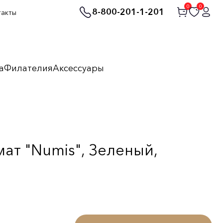
0
0
8-800-201-1-201
такты
а
Филателия
Аксессуары
ат "Numis", Зеленый,