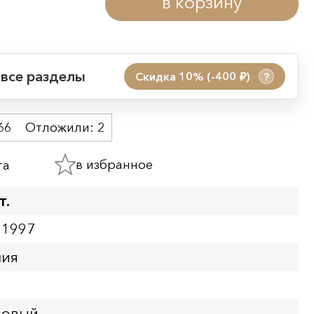
в корзину
 все разделы
Скидка 10% (-400
)
?
руб.
 акции:
66
Отложили:
2
08.08.2026 00:01
09.08.2026 23:59
в избранное
та
ия:
т.
11997
ния
Новый