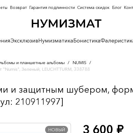
неты
Возврат
Гарантия подлинности
Система скидок
Блог
Кон
ения
Эксклюзив
Нумизматика
Бонистика
Фалеристик
льбомы и планшетные альбомы
/
NUMIS
/
ат "Numis", Зеленый, LEUCHTTURM, 338788
ми и защитным шубером, форм
л: 210911997]
3 600
руб.
НОВЫЙ