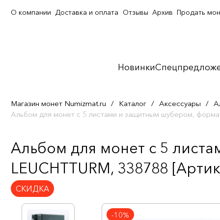
О компании
Доставка и оплата
Отзывы
Архив
Продать мо
Новинки
Спецпредлож
Магазин монет Numizmat.ru
/
Каталог
/
Аксессуары
/
А
Альбом для монет с 5 листами и защитным шубером, форм
Альбом для монет с 5 листа
LEUCHTTURM, 338788 [Артику
СКИДКА
-10%