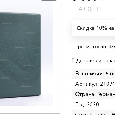
₽
4 000
Скидка 10% на
Период действия
Просмотрели:
Начало:
33
Окончание:
Доставка и опла
Время до окончан
1
7
дн.
ч.
В наличии: 6 ш
Артикул: 2109
Страна: Герма
Год: 2020
Сохранность: 