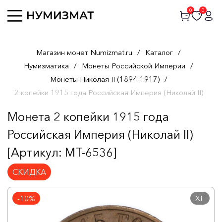
0
0
Магазин монет Numizmat.ru
/
Каталог
/
Нумизматика
/
Монеты Российской Империи
/
Монеты Николая II (1894-1917)
/
2 копейки 1915 года Российская Империя (Николай II)
Монета 2 копейки 1915 года
Российская Империя (Николай II)
[Артикул: MT-6536]
СКИДКА
XF
-10%