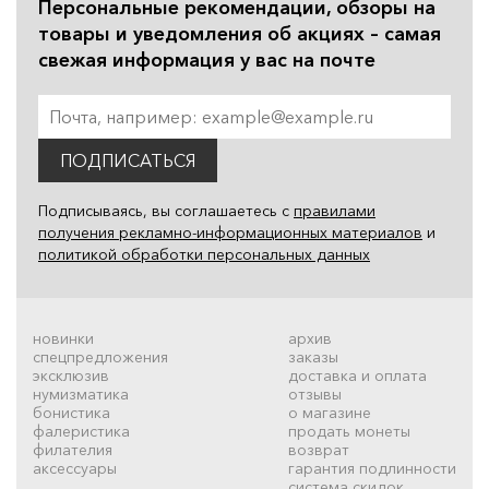
Персональные рекомендации, обзоры на
товары и уведомления об акциях – самая
свежая информация у вас на почте
ПОДПИСАТЬСЯ
Подписываясь, вы соглашаетесь с
правилами
получения рекламно-информационных материалов
и
политикой обработки персональных данных
новинки
архив
спецпредложения
заказы
эксклюзив
доставка и оплата
нумизматика
отзывы
бонистика
о магазине
фалеристика
продать монеты
филателия
возврат
аксессуары
гарантия подлинности
система скидок