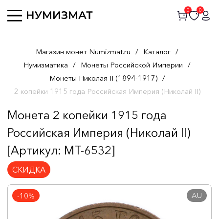
0
0
Магазин монет Numizmat.ru
/
Каталог
/
Нумизматика
/
Монеты Российской Империи
/
Монеты Николая II (1894-1917)
/
2 копейки 1915 года Российская Империя (Николай II)
Монета 2 копейки 1915 года
Российская Империя (Николай II)
[Артикул: MT-6532]
СКИДКА
AU
-10%