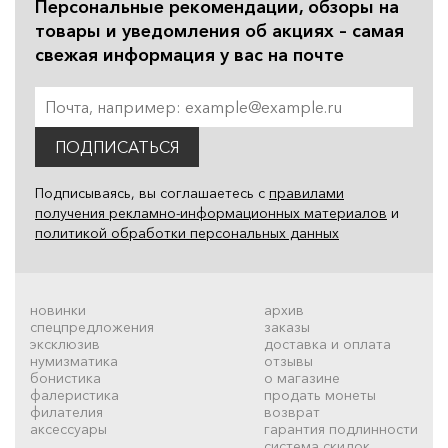
Персональные рекомендации, обзоры на
товары и уведомления об акциях – самая
свежая информация у вас на почте
ПОДПИСАТЬСЯ
Подписываясь, вы соглашаетесь с
правилами
получения рекламно-информационных материалов
и
политикой обработки персональных данных
новинки
архив
спецпредложения
заказы
эксклюзив
доставка и оплата
нумизматика
отзывы
бонистика
о магазине
фалеристика
продать монеты
филателия
возврат
аксессуары
гарантия подлинности
система скидок